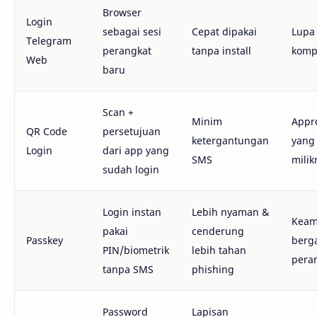
Browser
Login
sebagai sesi
Cepat dipakai
Lupa 
Telegram
perangkat
tanpa install
komp
Web
baru
Scan +
Minim
Appr
QR Code
persetujuan
ketergantungan
yang
Login
dari app yang
SMS
mili
sudah login
Login instan
Lebih nyaman &
Keam
pakai
cenderung
Passkey
berg
PIN/biometrik
lebih tahan
pera
tanpa SMS
phishing
Password
Lapisan