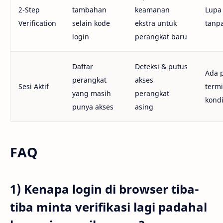
2-Step
tambahan
keamanan
Lupa
Verification
selain kode
ekstra untuk
tanpa
login
perangkat baru
Daftar
Deteksi & putus
Ada 
perangkat
akses
Sesi Aktif
termi
yang masih
perangkat
kondi
punya akses
asing
FAQ
1) Kenapa login di browser tiba-
tiba minta verifikasi lagi padahal