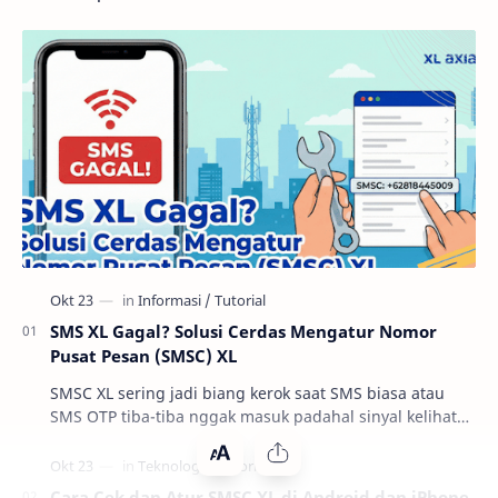
SMS XL Gagal? Solusi Cerdas Mengatur Nomor
Pusat Pesan (SMSC) XL
SMSC XL sering jadi biang kerok saat SMS biasa atau
SMS OTP tiba-tiba nggak masuk padahal sinyal kelihatan
oke. Di praktik troubleshooting layanan se…
Cara Cek dan Atur SMSC XL di Android dan iPhone