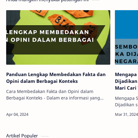
Panduan Lengkap Membedakan Fakta dan
Mengapa 
Opini dalam Berbagai Konteks
Dijadikan
Mari Cari
Cara Membedakan Fakta dan Opini dalam
Berbagai Konteks - Dalam era informasi yang
Mengapa S
serba cepat ini, memilah antara fakta dan opini
Dijadikan 
bukanlah pekerjaan mudah. Setiap hari, kita
tengah kea
dihada…
Indonesia,
mengikat 
Artikel Populer