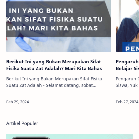
Berikut Ini yang Bukan Merupakan Sifat
Pengaruh
Fisika Suatu Zat Adalah? Mari Kita Bahas
Belajar S
Berikut Ini yang Bukan Merupakan Sifat Fisika
Pengaruh G
Suatu Zat Adalah - Selamat datang, sobat
Siswa, Yuk
pembaca! Pernahkah kamu bertanya-tanya
sih yang n
tentang dunia yang mengelilingi kita, terutama
muda sampa
mengena…
Artikel Populer