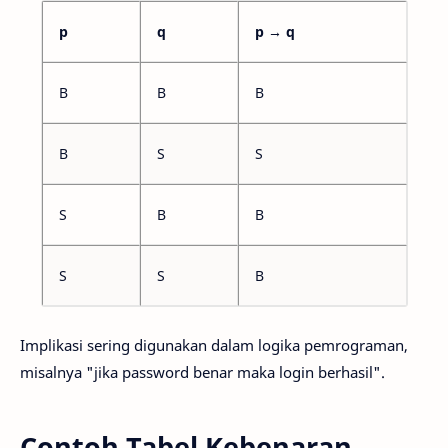
p
q
p → q
B
B
B
B
S
S
S
B
B
S
S
B
Implikasi sering digunakan dalam logika pemrograman,
misalnya "jika password benar maka login berhasil".
Contoh Tabel Kebenaran