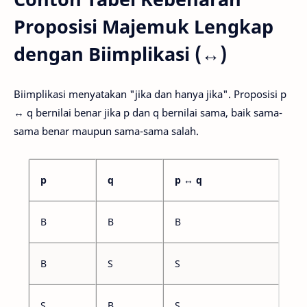
Proposisi Majemuk Lengkap
dengan Biimplikasi (↔)
Biimplikasi menyatakan "jika dan hanya jika". Proposisi p
↔ q bernilai benar jika p dan q bernilai sama, baik sama-
sama benar maupun sama-sama salah.
p
q
p ↔ q
B
B
B
B
S
S
S
B
S