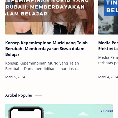
Konsep Kepemimpinan Murid yang Telah
Media Pem
Berubah: Memberdayakan Siswa dalam
Efektivita
Belajar
Media Pemb
terbatas p
Konsep Kepemimpinan Murid yang Telah
berada di 
Berubah - Dunia pendidikan senantiasa
media pem
mengalami evolusi, tidak terkecuali konsep
kepemimpinan murid. Dalam dekade terakhir,
telah terjadi trans…
Artikel Populer