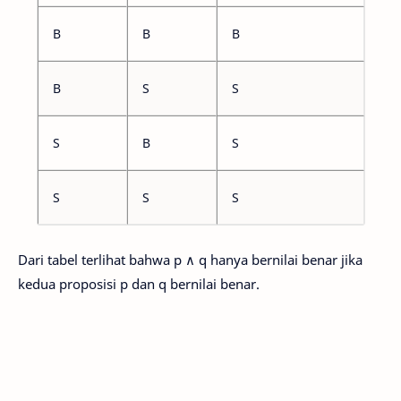
B
B
B
B
S
S
S
B
S
S
S
S
Dari tabel terlihat bahwa p ∧ q hanya bernilai benar jika
kedua proposisi p dan q bernilai benar.