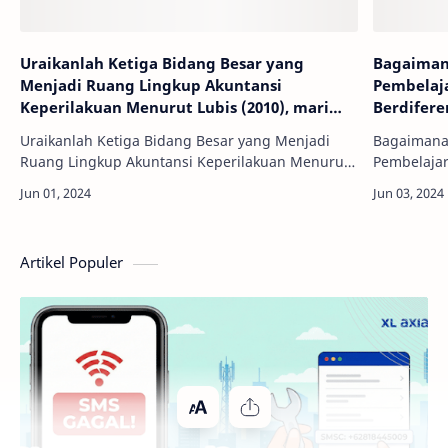
Uraikanlah Ketiga Bidang Besar yang
Bagaiman
Menjadi Ruang Lingkup Akuntansi
Pembelaj
Keperilakuan Menurut Lubis (2010), mari
Berdiferen
kita pelajari!
Uraikanlah Ketiga Bidang Besar yang Menjadi
Bagaimana
Ruang Lingkup Akuntansi Keperilakuan Menurut
Pembelaja
Lubis (2010), mari kita pelajari! - Akuntansi
Berdiferens
keperilakuan adalah salah satu cabang ilmu ak…
dalam duni
Sebagai s
Artikel Populer