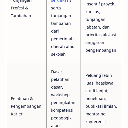
Tunjangan
sertifikasi
)
insentif proyek
Profesi &
serta
khusus,
Tambahan
tunjangan
tunjangan
tambahan
jabatan, dan
dari
prioritas alokasi
pemerintah
anggaran
daerah atau
pengembangan
sekolah
Dasar:
Peluang lebih
pelatihan
luas: beasiswa
dasar,
studi lanjut,
workshop,
Pelatihan &
penelitian,
peningkatan
Pengembangan
publikasi ilmiah,
kompetensi
Karier
mentoring,
pedagogik
konferensi
atau