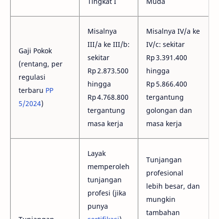
Tingkat I
Muda
Misalnya
Misalnya IV/a ke
III/a ke III/b:
IV/c: sekitar
Gaji Pokok
sekitar
Rp 3.391.400
(rentang, per
Rp 2.873.500
hingga
regulasi
hingga
Rp 5.866.400
terbaru
PP
Rp 4.768.800
tergantung
5/2024
)
tergantung
golongan dan
masa kerja
masa kerja
Layak
Tunjangan
memperoleh
profesional
tunjangan
lebih besar, dan
profesi (jika
mungkin
punya
tambahan