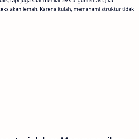
is, tapi juga saat menilai teks argumentasi. Jika
teks akan lemah. Karena itulah, memahami struktur tidak