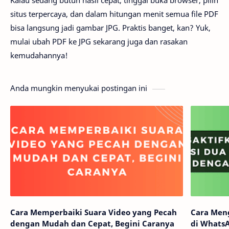
Kalau sedang butuh hasil cepat, tinggal buka browser, pilih
situs terpercaya, dan dalam hitungan menit semua file PDF
bisa langsung jadi gambar JPG. Praktis banget, kan? Yuk,
mulai ubah PDF ke JPG sekarang juga dan rasakan
kemudahannya!
Anda mungkin menyukai postingan ini
Cara Memperbaiki Suara Video yang Pecah
Cara Meng
dengan Mudah dan Cepat, Begini Caranya
di Whats