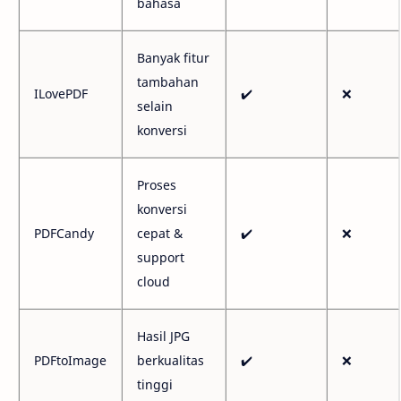
bahasa
Banyak fitur
tambahan
ILovePDF
✔️
❌
selain
konversi
Proses
konversi
PDFCandy
cepat &
✔️
❌
support
cloud
Hasil JPG
PDFtoImage
berkualitas
✔️
❌
tinggi