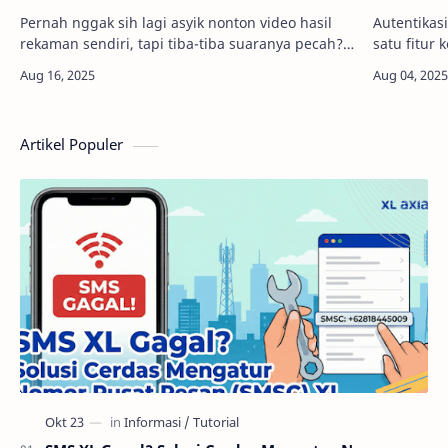
Pernah nggak sih lagi asyik nonton video hasil
Autentikas
rekaman sendiri, tapi tiba-tiba suaranya pecah?
satu fitur
Nah, masalah suara video yang pecah ini sering
diabaikan
banget terjadi, baik saat rekaman di H…
peretasan
WhatsApp 
Artikel Populer