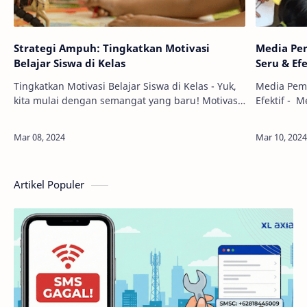
Strategi Ampuh: Tingkatkan Motivasi
Media Pem
Belajar Siswa di Kelas
Seru & Efe
Tingkatkan Motivasi Belajar Siswa di Kelas - Yuk,
Media Pemb
kita mulai dengan semangat yang baru! Motivasi
Efektif - 
belajar siswa seringkali menjadi teka-teki yang
dengan pes
harus dipecahkan oleh para guru di …
pembelajar
Artikel Populer