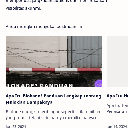
memperluas jangkauan audiens dan meningkatkan
visibilitas akunmu.
Anda mungkin menyukai postingan ini
Apa Itu Blokade? Panduan Lengkap tentang
Apa Itu 
Jenis dan Dampaknya
Apa Itu Ha
Penasaran
Blokade mungkin terdengar seperti istilah militer
Kombat? N
yang rumit, tetapi sebenarnya memiliki banyak
Kombat ini
aplikasi dalam berbagai konteks. Dari sejarah