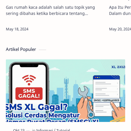
Gas rumah kaca adalah salah satu topik yang
Apa Itu Pe
sering dibahas ketika berbicara tentang
Dalam duni
perubahan iklim dan pemanasan global. Tanpa
digunakan 
disadari, gas-gas ini telah mengubah iklim bumi
memperdal
sec…
yang…
Artikel Populer