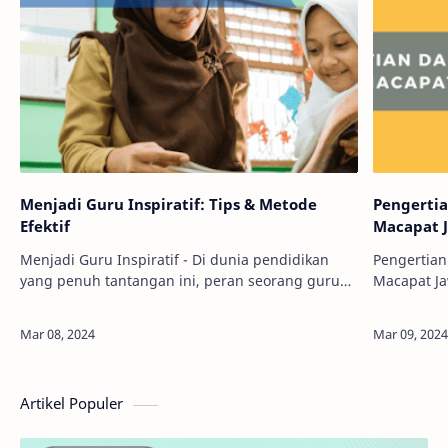
Menjadi Guru Inspiratif: Tips & Metode
Pengerti
Efektif
Macapat 
Menjadi Guru Inspiratif - Di dunia pendidikan
Pengertian
yang penuh tantangan ini, peran seorang guru
Macapat J
tak hanya sebatas penyampai ilmu. Nah, kamu
tidak leng
tahu gak, bahwa menjadi guru itu lebih dari s…
budayanya 
Macapat. 
Artikel Populer