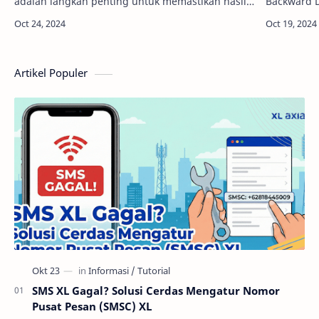
adalah langkah penting untuk memastikan hasil
Backward 
pembelajaran yang optimal. Tanpa perencanaan
Metode ini 
yang tepat, proses belajar mengajar beris…
dengan pe
Artikel Populer
SMS XL Gagal? Solusi Cerdas Mengatur Nomor
Pusat Pesan (SMSC) XL