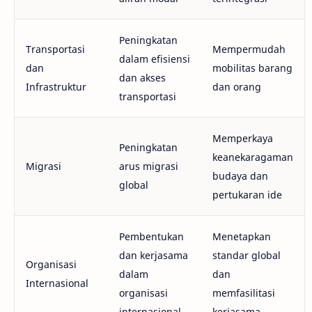
Peningkatan
Transportasi
Mempermudah
dalam efisiensi
dan
mobilitas barang
dan akses
Infrastruktur
dan orang
transportasi
Memperkaya
Peningkatan
keanekaragaman
Migrasi
arus migrasi
budaya dan
global
pertukaran ide
Pembentukan
Menetapkan
dan kerjasama
standar global
Organisasi
dalam
dan
Internasional
organisasi
memfasilitasi
internasional
kerjasama