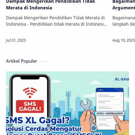
Dampak Mengerikan Pendidikan Tidak
Bagaiman
Merata di Indonesia
Argument
Dampak Mengerikan Pendidikan Tidak Merata di
Bagaimana
Indonesia - Pendidikan tidak merata di Indonesia
langkah de
bukan sekadar isu regional, tapi masalah
besar saat
nasional yang telah berlangsung selama puluh…
Tanpa urut
Artikel Populer