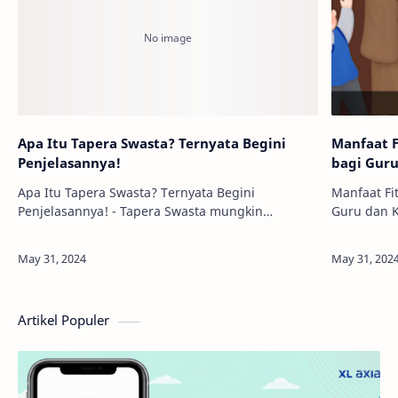
Apa Itu Tapera Swasta? Ternyata Begini
Manfaat F
Penjelasannya!
bagi Guru
Apa Itu Tapera Swasta? Ternyata Begini
Manfaat Fi
Penjelasannya! - Tapera Swasta mungkin
Guru dan K
terdengar asing di telinga sebagian orang.
pendidika
Namun, konsep ini mulai menarik perhatian
untuk meni
seiring dengan me…
manajeme
Artikel Populer