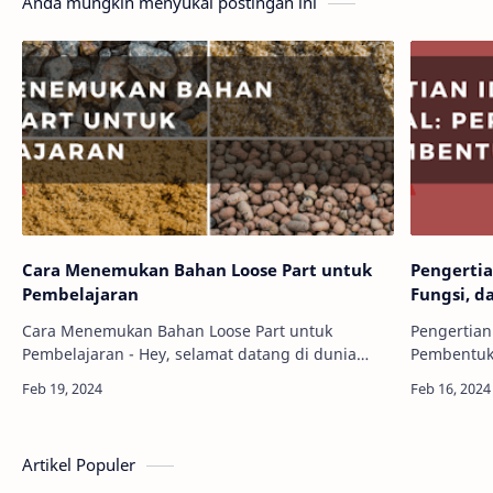
Anda mungkin menyukai postingan ini
Cara Menemukan Bahan Loose Part untuk
Pengertia
Pembelajaran
Fungsi, 
Cara Menemukan Bahan Loose Part untuk
Pengertian
Pembelajaran - Hey, selamat datang di dunia
Pembentuk
loose parts! Kamu tahu nggak, bahan loose part
bukan han
itu bisa jadi harta karun yang nggak terduga buat
lambang at
p…
identit…
Artikel Populer